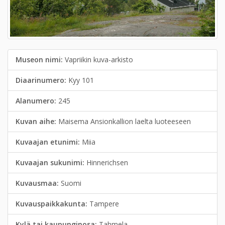
Museon nimi:
Vapriikin kuva-arkisto
Diaarinumero:
Kyy 101
Alanumero:
245
Kuvan aihe:
Maisema Ansionkallion laelta luoteeseen
Kuvaajan etunimi:
Miia
Kuvaajan sukunimi:
Hinnerichsen
Kuvausmaa:
Suomi
Kuvauspaikkakunta:
Tampere
Kylä tai kaupunginosa:
Tahmela