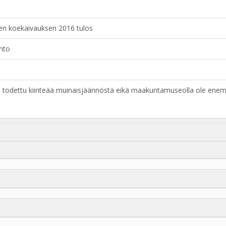
n koekaivauksen 2016 tulos
nto
lta todettu kiinteää muinaisjäännöstä eikä maakuntamuseolla ole e