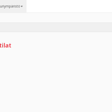
uuriympäristö
tilat