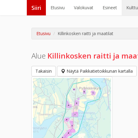
Siiri
Etusivu
Valokuvat
Esineet
Kultt
Etusivu
Killinkosken raitti ja maatilat
Alue
Killinkosken raitti ja maa
Takaisin
Näytä Paikkatietoikkunan kartalla