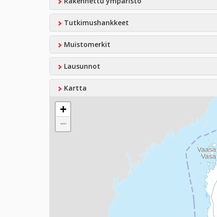
Rakennettu ympäristö
Tutkimushankkeet
Muistomerkit
Lausunnot
Kartta
+
−