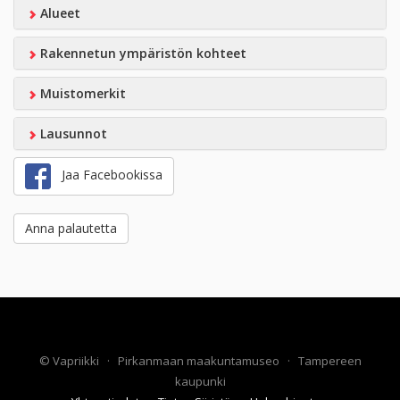
Alueet
Rakennetun ympäristön kohteet
Muistomerkit
Lausunnot
Jaa Facebookissa
Anna palautetta
©
Vapriikki
·
Pirkanmaan maakuntamuseo
·
Tampereen
kaupunki