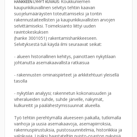
Koukkuniemen
HANKKEEN LYHYT KUVAUS:
kaupunkikuvallinen selvitys tehtiin kaavan
suojelumääräysten toteuttamiseksi ja tontin
rakennustaiteellisten ja kaupunkikuvallisten arvojen
selvittämiseksi. Toimeksianto liittyi uuden
ravintokeskuksen
(hanke 3001051) rakentamishankkeeseen.
Selvityksestä tuli käydä ilmi seuraavat seikat:
- alueen historiallinen kehitys, painottaen nykytilaan
johtanutta asemakaavallista ratkaisua
- rakennusten ominaispiirteet ja arkkitehtuuri yleisellä
tasolla
- nykytilan analyysi; rakennetun kokonaisuuden ja
viheralueiden suhde, suhde järvelle, näkymät,
kulkureitit ja päälähestymissuunnat alueella.
Työ tehtiin perehtymällä alueeseen paikalla, tutkimalla
vanhoja ja uusia asemakaavoja, asemapiirroksia,
rakennuspiirustuksia, puistosuunnitelmia, historiikkia ja
valokuvia. Lisäksi haastateltiin puisto-osaston nykyisiä