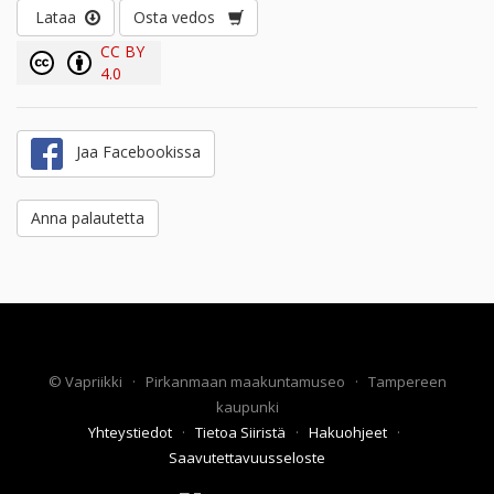
Lataa
Osta vedos
CC BY
4.0
Jaa Facebookissa
Anna palautetta
©
Vapriikki
·
Pirkanmaan maakuntamuseo
·
Tampereen
kaupunki
Yhteystiedot
·
Tietoa Siiristä
·
Hakuohjeet
·
Saavutettavuusseloste