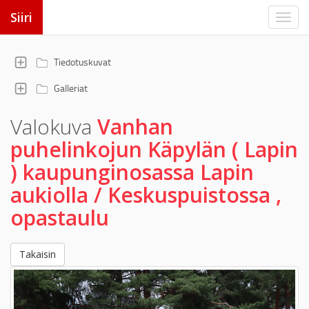
Siiri
Tiedotuskuvat
Galleriat
Valokuva
Vanhan
puhelinkojun Käpylän ( Lapin
) kaupunginosassa Lapin
aukiolla / Keskuspuistossa ,
opastaulu
Takaisin