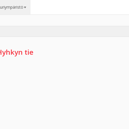
uuriympäristö
Hyhkyn tie