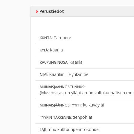
Perustiedot
Tampere
KUNTA:
Kaarila
KYLÄ:
Kaarila
KAUPUNGINOSA:
Kaarilan - Hyhkyn tie
NIMI:
MUINAISJÄÄNNÖSTUNNUS:
(Museoviraston ylläpitämän valtakunnallisen mui
kulkuväylät
MUINAISJÄÄNNÖSTYYPPI:
tienpohjat
TYYPIN TARKENNE:
muu kulttuuriperintökohde
LAJI: