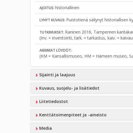
historiallinen
AJOITUS:
Puistotienä säilynyt historiallisen k
LYHYT KUVAUS:
Raninen 2016, Tampereen kantakaup
TUTKIMUKSET:
(Inv. = inventointi, tark. = tarkastus, kaiv. = kaiv
AIEMMAT LÖYDÖT:
(KM = Kansallismuseo, HM = Hämeen museo, S
Sijainti ja laajuus
Kuvaus, suojelu- ja lisätiedot
Liitetiedostot
Kenttätoimenpiteet ja -aineisto
Media