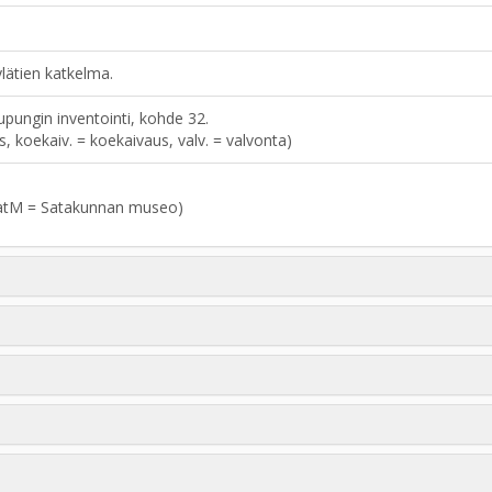
ylätien katkelma.
ungin inventointi, kohde 32.
aus, koekaiv. = koekaivaus, valv. = valvonta)
atM = Satakunnan museo)