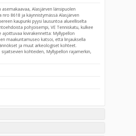
n asemakaavaa, Alasjärven länsipuolen
va nro 8618 ja käynnistymässä Alasjärven
ereen kaupunki pyysi lausuntoa alueelliselta
toehdoista pohjoisempi, VE Tenniskatu, kulkee
le ajoittuvaa kivirakennetta: Myllypellon
htuen maakuntamuseo katsoi, että linjauksella
sjäännökset ja muut arkeologiset kohteet.
 sijaitsevien kohteiden, Myllypellon rajamerkin,