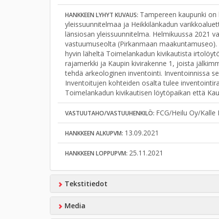
Tampereen kaupunki on l
HANKKEEN LYHYT KUVAUS:
yleissuunnitelmaa ja Heikkilänkadun varikkoalue
länsiosan yleissuunnitelma. Helmikuussa 2021 val
vastuumuseolta (Pirkanmaan maakuntamuseo). La
hyvin läheltä Toimelankadun kivikautista irtolöytöpa
rajamerkki ja Kaupin kivirakenne 1, joista jälkim
tehdä arkeologinen inventointi. Inventoinnissa sel
Inventoitujen kohteiden osalta tulee inventointira
Toimelankadun kivikautisen löytöpaikan että Kaup
FCG/Heilu Oy/Kalle
VASTUUTAHO/VASTUUHENKILÖ:
13.09.2021
HANKKEEN ALKUPVM:
25.11.2021
HANKKEEN LOPPUPVM:
Tekstitiedot
Media