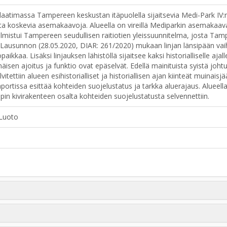
aatimassa Tampereen keskustan itäpuolella sijaitsevia Medi-Park IV:
tta koskevia asemakaavoja. Alueella on vireillä Mediparkin asemakaa
mistui Tampereen seudullisen raitiotien yleissuunnitelma, josta Tamp
usunnon (28.05.2020, DIAR: 261/2020) mukaan linjan länsipään vaih
ikkaa. Lisäksi linjauksen lähistöllä sijaitsee kaksi historialliselle ajal
mäisen ajoitus ja funktio ovat epäselvät. Edellä mainituista syistä jo
vitettiin alueen esihistorialliset ja historiallisen ajan kiinteät muinai
portissa esittää kohteiden suojelustatus ja tarkka aluerajaus. Alueella
in kivirakenteen osalta kohteiden suojelustatusta selvennettiin.
 Luoto