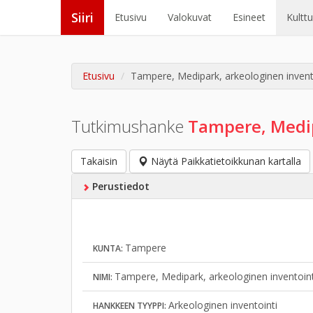
Siiri
Etusivu
Valokuvat
Esineet
Kultt
Etusivu
Tampere, Medipark, arkeologinen invent
Tutkimushanke
Tampere, Medip
Takaisin
Näytä Paikkatietoikkunan kartalla
Perustiedot
Tampere
KUNTA:
Tampere, Medipark, arkeologinen inventoin
NIMI:
Arkeologinen inventointi
HANKKEEN TYYPPI: