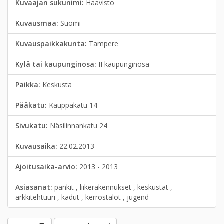
Kuvaajan sukunimi:
Haavisto
Kuvausmaa:
Suomi
Kuvauspaikkakunta:
Tampere
Kylä tai kaupunginosa:
II kaupunginosa
Paikka:
Keskusta
Pääkatu:
Kauppakatu 14
Sivukatu:
Näsilinnankatu 24
Kuvausaika:
22.02.2013
Ajoitusaika-arvio:
2013 - 2013
Asiasanat:
pankit , liikerakennukset , keskustat ,
arkkitehtuuri , kadut , kerrostalot , jugend