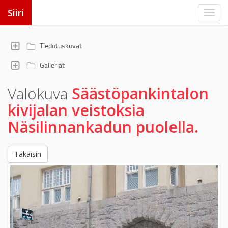
Siiri
Tiedotuskuvat
Galleriat
Valokuva
Säästöpankintalon
kivijalan veistoksia
Näsilinnankadun puolella.
Takaisin