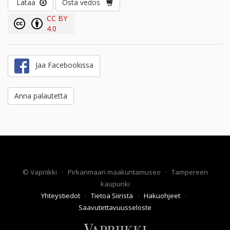
Lataa
Osta vedos
CC BY
4.0
Jaa Facebookissa
Anna palautetta
©
Vapriikki
·
Pirkanmaan maakuntamuseo
·
Tampereen
kaupunki
Yhteystiedot
·
Tietoa Siiristä
·
Hakuohjeet
·
Saavutettavuusseloste