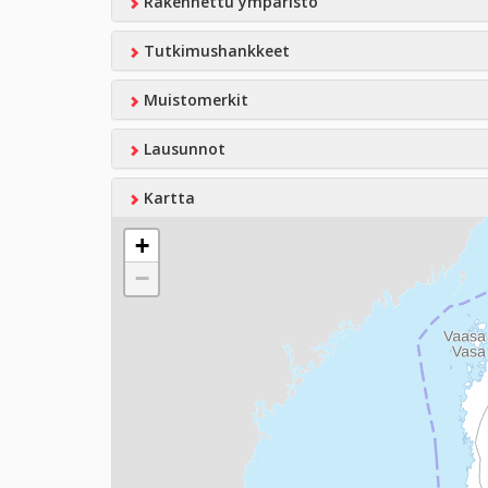
Rakennettu ympäristö
Tutkimushankkeet
Muistomerkit
Lausunnot
Kartta
+
−