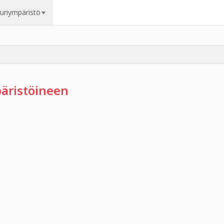
uuriympäristö
päristöineen