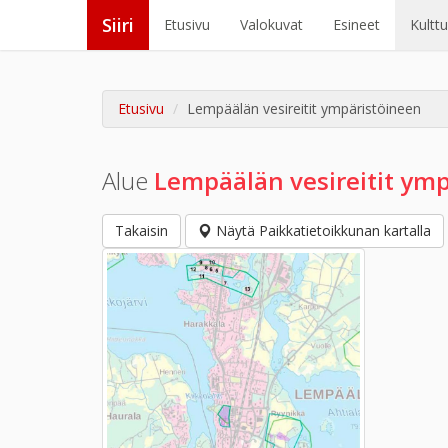
Siiri
Etusivu
Valokuvat
Esineet
Kultt
Etusivu
Lempäälän vesireitit ympäristöineen
Alue
Lempäälän vesireitit ym
Takaisin
Näytä Paikkatietoikkunan kartalla