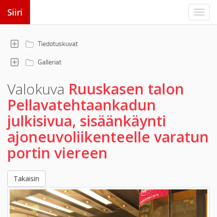
Siiri
Tiedotuskuvat
Galleriat
Valokuva
Ruuskasen talon
Pellavatehtaankadun
julkisivua, sisäänkäynti
ajoneuvoliikenteelle varatun
portin viereen
Takaisin