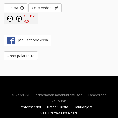
Lataa
Osta vedos
CC BY
4.0
Jaa Facebookissa
Anna palautetta
©
Vapriikki
·
Pirkanmaan maakuntamuseo
·
Tampereen
kaupunki
Yhteystiedot
·
Tietoa Siiristä
·
Hakuohjeet
·
Saavutettavuusseloste