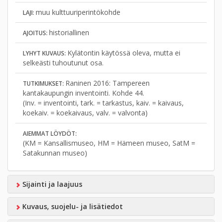
muu kulttuuriperintökohde
LAJI:
historiallinen
AJOITUS:
Kylätontin käytössä oleva, mutta ei
LYHYT KUVAUS:
selkeästi tuhoutunut osa.
Raninen 2016: Tampereen
TUTKIMUKSET:
kantakaupungin inventointi. Kohde 44.
(Inv. = inventointi, tark. = tarkastus, kaiv. = kaivaus,
koekaiv. = koekaivaus, valv. = valvonta)
AIEMMAT LÖYDÖT:
(KM = Kansallismuseo, HM = Hämeen museo, SatM =
Satakunnan museo)
Sijainti ja laajuus
Kuvaus, suojelu- ja lisätiedot