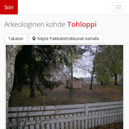
Siiri
Arkeologinen kohde
Tohloppi
Takaisin
Näytä Paikkatietoikkunan kartalla