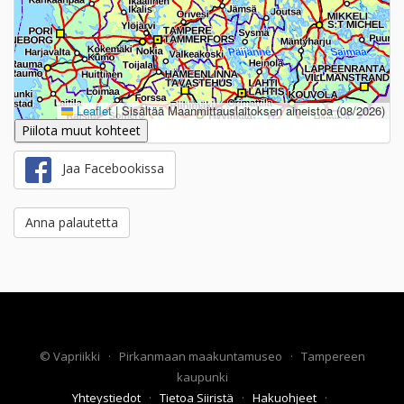
Leaflet
|
Sisältää Maanmittauslaitoksen aineistoa (08/2026)
Piilota muut kohteet
Jaa Facebookissa
Anna palautetta
©
Vapriikki
·
Pirkanmaan maakuntamuseo
·
Tampereen
kaupunki
Yhteystiedot
·
Tietoa Siiristä
·
Hakuohjeet
·