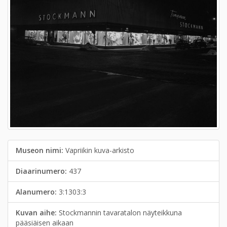
Museon nimi:
Vapriikin kuva-arkisto
Diaarinumero:
437
Alanumero:
3:1303:3
Kuvan aihe:
Stockmannin tavaratalon näyteikkuna
pääsiäisen aikaan