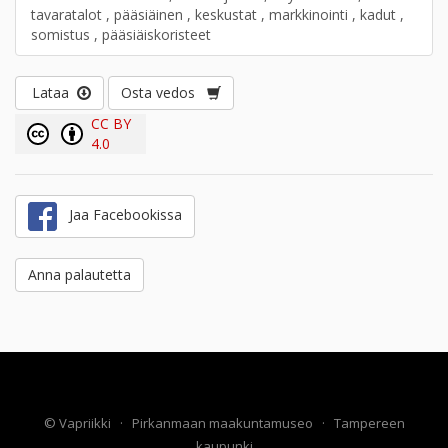
tavaratalot , pääsiäinen , keskustat , markkinointi , kadut ,
somistus , pääsiäiskoristeet
Lataa
Osta vedos
CC BY
4.0
Jaa Facebookissa
Anna palautetta
©
Vapriikki
·
Pirkanmaan maakuntamuseo
·
Tampereen
kaupunki