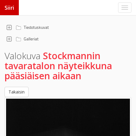
Siiri
Tiedotuskuvat
Galleriat
Valokuva
Stockmannin
tavaratalon näyteikkuna
pääsiäisen aikaan
Takaisin