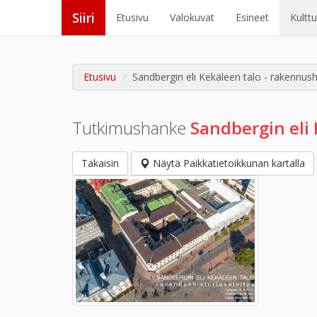
Siiri
Etusivu
Valokuvat
Esineet
Kultt
Etusivu
Sandbergin eli Kekäleen talo - rakennushi
Tutkimushanke
Sandbergin eli 
Takaisin
Näytä Paikkatietoikkunan kartalla