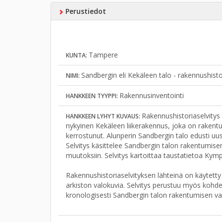
Perustiedot
Tampere
KUNTA:
Sandbergin eli Kekäleen talo - rakennushisto
NIMI:
Rakennusinventointi
HANKKEEN TYYPPI:
Rakennushistoriaselvitys
HANKKEEN LYHYT KUVAUS:
nykyinen Kekäleen liikerakennus, joka on rakentu
kerrostunut. Alunperin Sandbergin talo edusti uu
Selvitys käsittelee Sandbergin talon rakentumisen
muutoksiin. Selvitys kartoittaa taustatietoa Ky
Rakennushistoriaselvityksen lähteinä on käytett
arkiston valokuvia. Selvitys perustuu myös kohdei
kronologisesti Sandbergin talon rakentumisen va