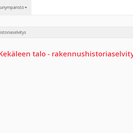
uuriympäristö
storiaselvitys
Kekäleen talo - rakennushistoriaselvit