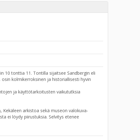
 tonttia 11. Tontilla sijaitsee Sandbergin eli
in kolmikerroksinen ja historiallisesti hyvin
ntojen ja käyttötarkoitusten vaikututksia
ia, Kekäleen arkistoa sekä museon valokuva-
a ei löydy piirustuksia. Selvitys etenee