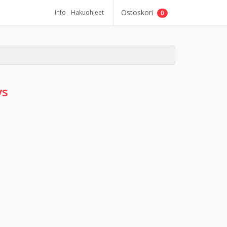
Ostoskori
Info
Hakuohjeet
0
ys