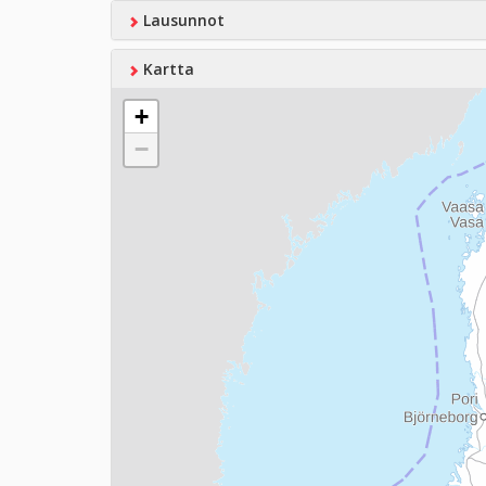
Lausunnot
Kartta
+
−