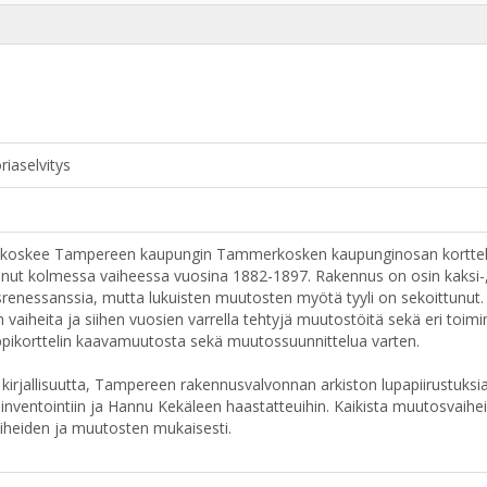
riaselvitys
 koskee Tampereen kaupungin Tammerkosken kaupunginosan korttelin 10
nut kolmessa vaiheessa vuosina 1882-1897. Rakennus on osin kaksi-, os
srenessanssia, mutta lukuisten muutosten myötä tyyli on sekoittunut.
 vaiheita ja siihen vuosien varrella tehtyjä muutostöitä sekä eri toimi
mppikorttelin kaavamuutosta sekä muutossuunnittelua varten.
y kirjallisuutta, Tampereen rakennusvalvonnan arkiston lupapiirustuks
nventointiin ja Hannu Kekäleen haastatteuihin. Kaikista muutosvaiheist
iheiden ja muutosten mukaisesti.