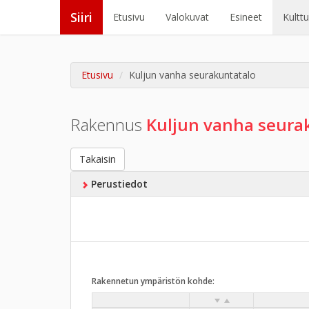
Siiri
Etusivu
Valokuvat
Esineet
Kultt
Etusivu
Kuljun vanha seurakuntatalo
Rakennus
Kuljun vanha seura
Takaisin
Perustiedot
Rakennetun ympäristön kohde: