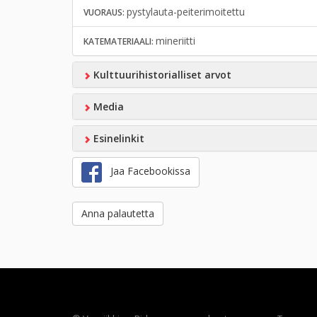
pystylauta-peiterimoitettu
VUORAUS:
mineriitti
KATEMATERIAALI:
Kulttuurihistorialliset arvot
Media
Esinelinkit
Jaa Facebookissa
Anna palautetta