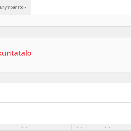
uuriympäristö
kuntatalo