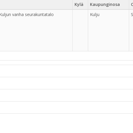
Kylä
Kaupunginosa
uljun vanha seurakuntatalo
Kulju
S