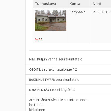
Tunnuskuva
Kunta
Nimi
Lempäälä
PURETTU: K
Avaa
Kuljun vanha seurakuntatalo
NIMI:
Seurakuntatalontie 12
OSOITE:
seurakuntatalo
RAKENNUSTYYPPI:
ei käytössä
NYKYINEN KÄYTTÖ:
asuintoiminnot
ALKUPERÄINEN KÄYTTÖ:
hoitoala
kirkollinen