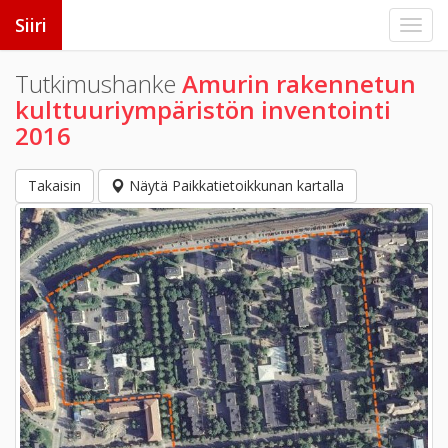
Siiri
Tutkimushanke
Amurin rakennetun
kulttuuriympäristön inventointi
2016
Takaisin
Näytä Paikkatietoikkunan kartalla