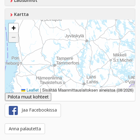
Lausunnot
Kartta
+
−
Leaflet
|
Sisältää Maanmittauslaitoksen aineistoa (08/2026)
Piilota muut kohteet
Jaa Facebookissa
Anna palautetta