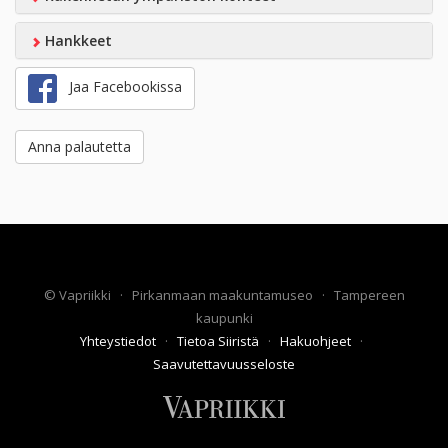
Hankkeet
Jaa Facebookissa
Anna palautetta
©
Vapriikki
·
Pirkanmaan maakuntamuseo
·
Tampereen
kaupunki
Yhteystiedot
·
Tietoa Siiristä
·
Hakuohjeet
·
Saavutettavuusseloste