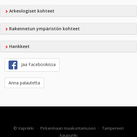
Arkeologiset kohteet
Rakennetun ympäristön kohteet
Hankkeet
Jaa Facebookissa
Anna palautetta
©
Vapriikki
·
Pirkanmaan maakuntamuseo
·
Tampereen
kaupunki