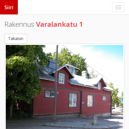
Siiri
Rakennus
Varalankatu 1
Takaisin