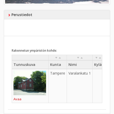
Perustiedot
Rakennetun ympäristön kohde:
Tunnuskuva
Kunta
Nimi
Kylä
Kaup
Tampere
Varalankatu 1
Tahm
Avaa