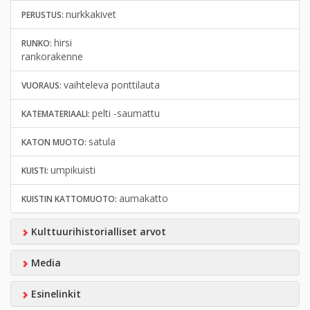
nurkkakivet
PERUSTUS:
hirsi
RUNKO:
rankorakenne
vaihteleva ponttilauta
VUORAUS:
pelti -saumattu
KATEMATERIAALI:
satula
KATON MUOTO:
umpikuisti
KUISTI:
aumakatto
KUISTIN KATTOMUOTO:
Kulttuurihistorialliset arvot
Media
Esinelinkit