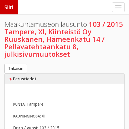
Siiri
Maakuntamuseon lausunto
103 / 2015
Tampere, XI, Kiinteistö Oy
Ruuskanen, Hämeenkatu 14 /
Pellavatehtaankatu 8,
julkisivumuutokset
Takaisin
Perustiedot
Tampere
KUNTA:
XI
KAUPUNGINOSA:
Dnro / vuosi:
103 / 2015