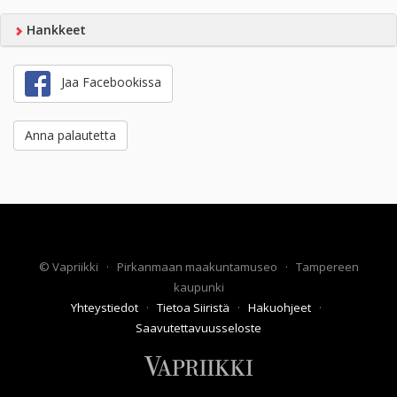
Hankkeet
Jaa Facebookissa
Anna palautetta
©
Vapriikki
·
Pirkanmaan maakuntamuseo
·
Tampereen
kaupunki
Yhteystiedot
·
Tietoa Siiristä
·
Hakuohjeet
·
Saavutettavuusseloste