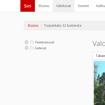
Siiri
Etusivu
Valokuvat
Esineet
Kultt
Etusivu
Torpankatu 32 luoteesta
Val
Tiedotuskuvat
Galleriat
Takais