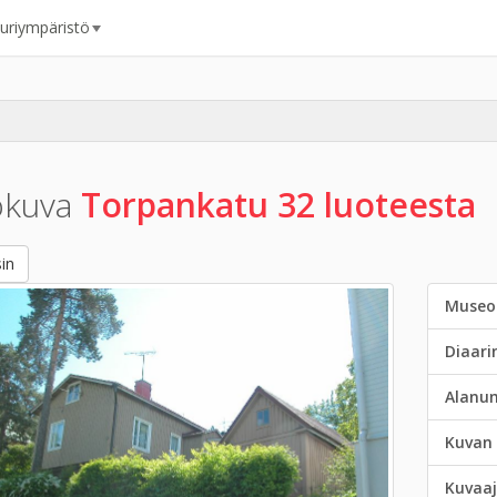
uuriympäristö
okuva
Torpankatu 32 luoteesta
in
Museo
Diaar
Alanu
Kuvan 
Kuvaaj