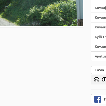
Kuvaa
Kuvau
Kuvau
Kylä t
Kuvau
Ajoitu
Lataa
Ja