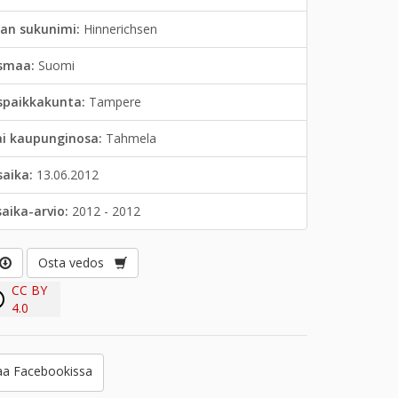
jan sukunimi:
Hinnerichsen
smaa:
Suomi
spaikkakunta:
Tampere
ai kaupunginosa:
Tahmela
saika:
13.06.2012
saika-arvio:
2012 - 2012
Osta vedos
CC BY
4.0
a Facebookissa