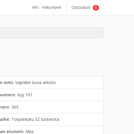
Ostoskori
Info
Hakuohjeet
0
n nimi:
Vapriikin kuva-arkisto
inumero:
Kyy 101
mero:
369
aihe:
Torpankatu 32 luoteesta
an etunimi:
Miia