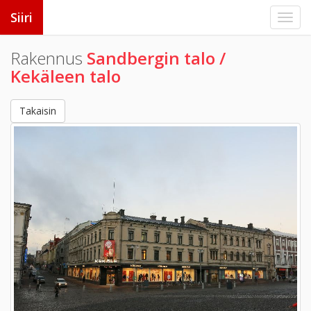
Siiri
Rakennus
Sandbergin talo /
Kekäleen talo
Takaisin