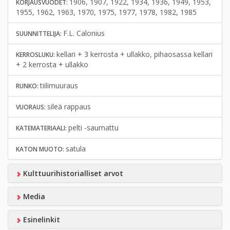
1906, 1907, 1922, 1934, 1936, 1949, 1953,
KORJAUSVUODET:
1955, 1962, 1963, 1970, 1975, 1977, 1978, 1982, 1985
F.L. Calonius
SUUNNITTELIJA:
kellari + 3 kerrosta + ullakko, pihaosassa kellari
KERROSLUKU:
+ 2 kerrosta + ullakko
tiilimuuraus
RUNKO:
sileä rappaus
VUORAUS:
pelti -saumattu
KATEMATERIAALI:
satula
KATON MUOTO:
Kulttuurihistorialliset arvot
Media
Esinelinkit