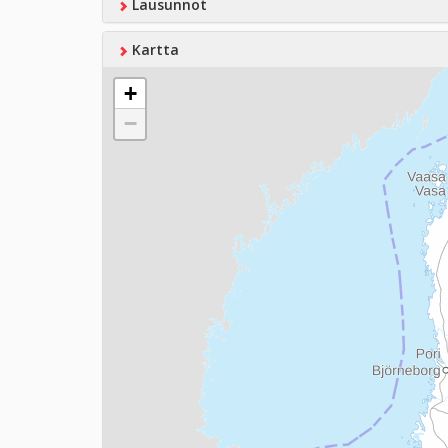
Lausunnot
Kartta
+
−