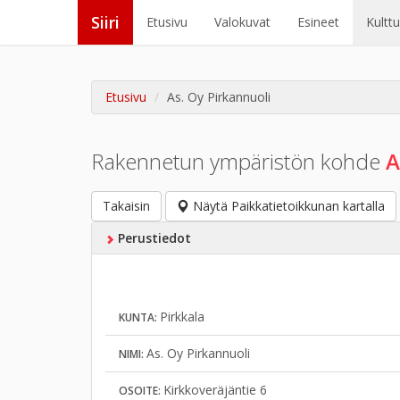
Siiri
Etusivu
Valokuvat
Esineet
Kultt
Etusivu
As. Oy Pirkannuoli
Rakennetun ympäristön kohde
A
Takaisin
Näytä Paikkatietoikkunan kartalla
Perustiedot
Pirkkala
KUNTA:
As. Oy Pirkannuoli
NIMI:
Kirkkoveräjäntie 6
OSOITE: