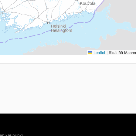
Leaflet
|
Sisältää Maanmi
en kaupunki