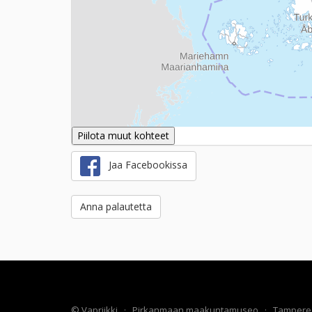
Piilota muut kohteet
Jaa Facebookissa
Anna palautetta
©
Vapriikki
·
Pirkanmaan maakuntamuseo
·
Tampere