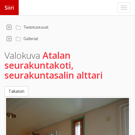
Siiri
Tiedotuskuvat
Galleriat
Valokuva
Atalan
seurakuntakoti,
seurakuntasalin alttari
Takaisin