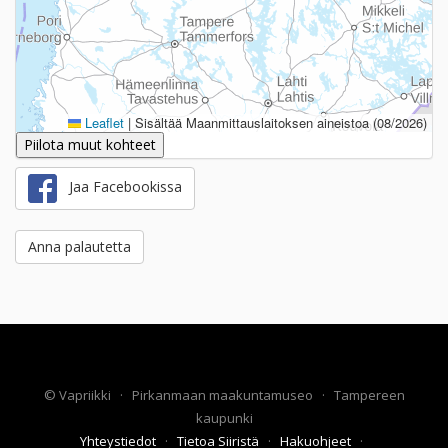
Leaflet
|
Sisältää Maanmittauslaitoksen aineistoa (08/2026)
Piilota muut kohteet
Jaa Facebookissa
Anna palautetta
©
Vapriikki
·
Pirkanmaan maakuntamuseo
·
Tampereen
kaupunki
Yhteystiedot
·
Tietoa Siiristä
·
Hakuohjeet
·