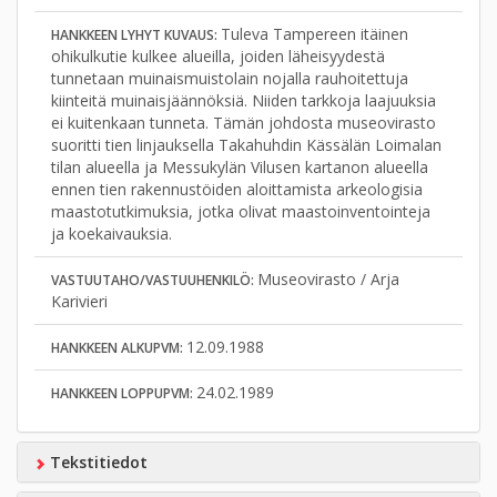
Tuleva Tampereen itäinen
HANKKEEN LYHYT KUVAUS:
ohikulkutie kulkee alueilla, joiden läheisyydestä
tunnetaan muinaismuistolain nojalla rauhoitettuja
kiinteitä muinaisjäännöksiä. Niiden tarkkoja laajuuksia
ei kuitenkaan tunneta. Tämän johdosta museovirasto
suoritti tien linjauksella Takahuhdin Kässälän Loimalan
tilan alueella ja Messukylän Vilusen kartanon alueella
ennen tien rakennustöiden aloittamista arkeologisia
maastotutkimuksia, jotka olivat maastoinventointeja
ja koekaivauksia.
Museovirasto / Arja
VASTUUTAHO/VASTUUHENKILÖ:
Karivieri
12.09.1988
HANKKEEN ALKUPVM:
24.02.1989
HANKKEEN LOPPUPVM:
Tekstitiedot