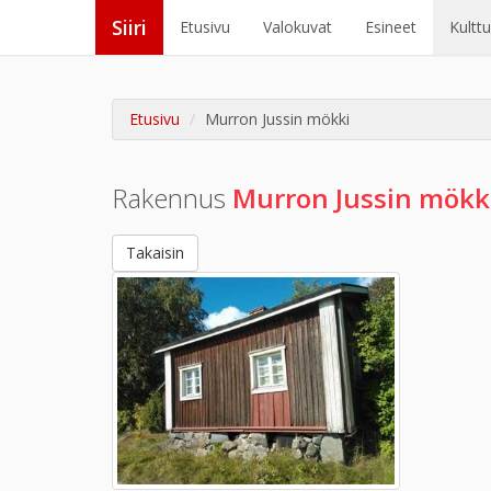
Siiri
Etusivu
Valokuvat
Esineet
Kultt
Etusivu
Murron Jussin mökki
Rakennus
Murron Jussin mökk
Takaisin