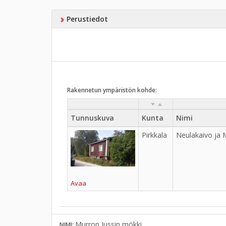
Perustiedot
Rakennetun ympäristön kohde:
Tunnuskuva
Kunta
Nimi
Pirkkala
Neulakaivo ja 
Avaa
Murron Jussin mökki
NIMI: