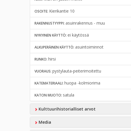
Kierikantie 10
OSOITE:
asuinrakennus - muu
RAKENNUSTYYPPI:
ei käytössä
NYKYINEN KÄYTTÖ:
asuintoiminnot
ALKUPERÄINEN KÄYTTÖ:
hirsi
RUNKO:
pystylauta-peiterimoitettu
VUORAUS:
huopa -kolmiorima
KATEMATERIAALI:
satula
KATON MUOTO:
Kulttuurihistorialliset arvot
Media