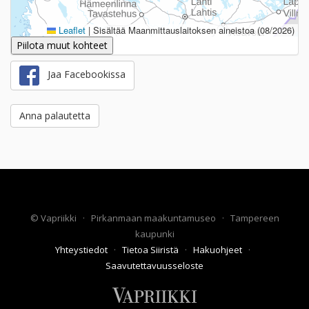
Leaflet
|
Sisältää Maanmittauslaitoksen aineistoa (08/2026)
Piilota muut kohteet
Jaa Facebookissa
Anna palautetta
©
Vapriikki
·
Pirkanmaan maakuntamuseo
·
Tampereen
kaupunki
Yhteystiedot
·
Tietoa Siiristä
·
Hakuohjeet
·
Saavutettavuusseloste