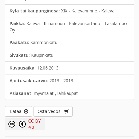
Kylä tai kaupunginosa:
XIX - Kalevanrinne - Kaleva
Paikka:
Kaleva - Kiinamuuri - Kalevankartano - Tasalämpö
Oy
Pääkatu:
Sammonkatu
Sivukatu:
Kaupinkatu
Kuvausaika:
12.06.2013
Ajoitusaika-arvio:
2013 - 2013
Asiasanat:
myymälät , lähikaupat
Lataa
Osta vedos
CC BY
4.0