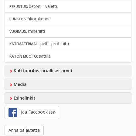
betoni - valettu
PERUSTUS:
rankorakenne
RUNKO:
mineriitti
VUORAUS:
pelti -profiloitu
KATEMATERIAALI:
satula
KATON MUOTO:
Kulttuurihistorialliset arvot
Media
Esinelinkit
Jaa Facebookissa
Anna palautetta