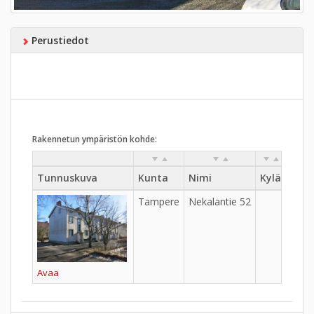
Perustiedot
Rakennetun ympäristön kohde:
Tunnuskuva
Kunta
Nimi
Kylä
Kaup
Tampere
Nekalantie 52
Nekal
Avaa