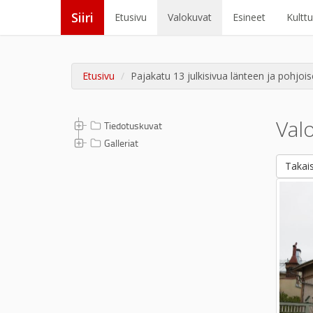
Siiri
Etusivu
Valokuvat
Esineet
Kultt
Etusivu
Pajakatu 13 julkisivua länteen ja pohjois
Val
Tiedotuskuvat
Galleriat
Takais