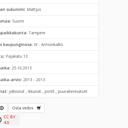
jan sukunimi:
Mattjus
smaa:
Suomi
spaikkakunta:
Tampere
ai kaupunginosa:
IX - Armonkallio
tu:
Pajakatu 13
saika:
25.10.2013
saika-arvio:
2013 - 2013
anat:
julkisivut , ikkunat , portit , puurakennukset
Osta vedos
CC BY
4.0