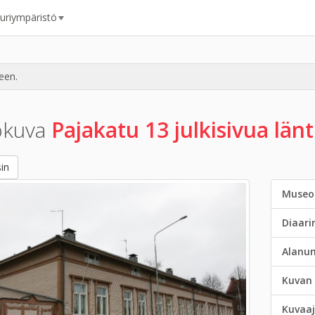
uuriympäristö
een.
okuva
Pajakatu 13 julkisivua län
in
Museo
Diaar
Alanu
Kuvan 
Kuvaaj