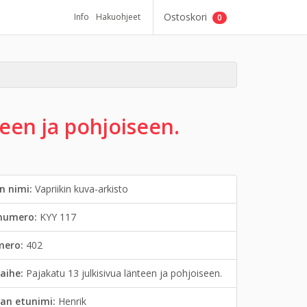
Ostoskori
Info
Hakuohjeet
0
teen ja pohjoiseen.
n nimi:
Vapriikin kuva-arkisto
inumero:
KYY 117
mero:
402
aihe:
Pajakatu 13 julkisivua länteen ja pohjoiseen.
an etunimi:
Henrik