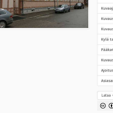
Kuvaa
Kuvau
Kuvau
Kylä t
Pääka
Kuvau
Ajoitu
Asias
Lataa