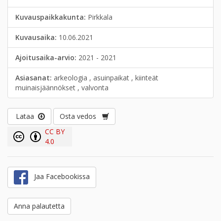
Kuvauspaikkakunta:
Pirkkala
Kuvausaika:
10.06.2021
Ajoitusaika-arvio:
2021 - 2021
Asiasanat:
arkeologia , asuinpaikat , kiinteät
muinaisjäännökset , valvonta
Lataa
Osta vedos
CC BY
4.0
Jaa Facebookissa
Anna palautetta