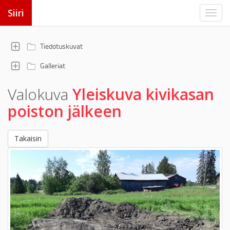
Siiri
Tiedotuskuvat
Galleriat
Valokuva
Yleiskuva kivikasan
poiston jälkeen
Takaisin