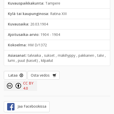
Kuvauspaikkakunta:
Tampere
Kylä tai kaupunginosa:
Ratina XIII
Kuvausaika:
20.03.1904
Ajoitusaika-arvio:
1904 - 1904
Kokoelma:
HM D/1372
Asiasanat:
talviaika , sukset , mäkihyppy , pakkanen , talvi ,
lumi , puut (kasvit) , kilpailut
Lataa
Osta vedos
CC BY
4.0
Jaa Facebookissa