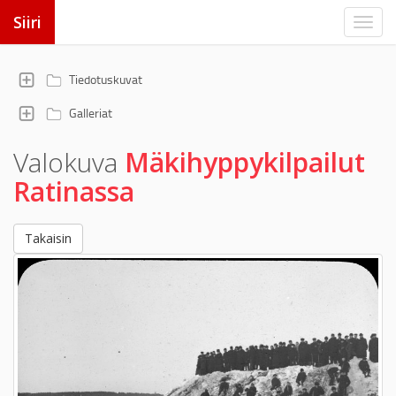
Siiri
Tiedotuskuvat
Galleriat
Valokuva
Mäkihyppykilpailut
Ratinassa
Takaisin