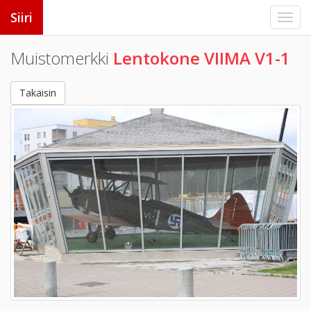
Siiri
Muistomerkki
Lentokone VIIMA V1-1
Takaisin