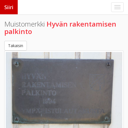
Siiri
Muistomerkki
Hyvän rakentamisen
palkinto
Takaisin