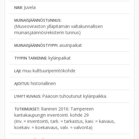
Juvela
NIMI:
MUINAISJÄÄNNÖSTUNNUS:
(Museoviraston ylläpitämän valtakunnallisen
muinaisjäännösrekisterin tunnus)
asuinpaikat
MUINAISJÄÄNNÖSTYYPPI:
kylänpaikat
TYYPIN TARKENNE:
muu kulttuuriperintökohde
LAJI:
historiallinen
AJOITUS:
Pääosin tuhoutunut kylänpaikka.
LYHYT KUVAUS:
Raninen 2016: Tampereen
TUTKIMUKSET:
kantakaupungin inventointi. kohde 29
(Inv. = inventointi, tark. = tarkastus, kaiv. = kaivaus,
koekaiv. = koekaivaus, valv. = valvonta)