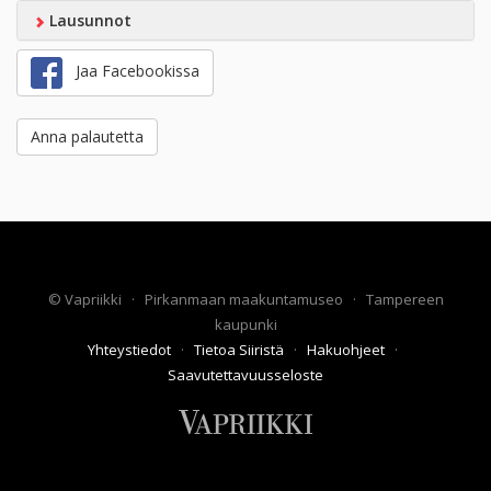
Lausunnot
Jaa Facebookissa
Anna palautetta
©
Vapriikki
·
Pirkanmaan maakuntamuseo
·
Tampereen
kaupunki
Yhteystiedot
·
Tietoa Siiristä
·
Hakuohjeet
·
Saavutettavuusseloste