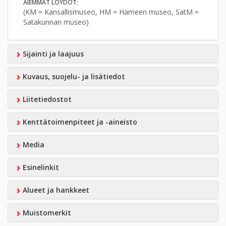
AIEMMAT LÖYDÖT:
(KM = Kansallismuseo, HM = Hämeen museo, SatM =
Satakunnan museo)
Sijainti ja laajuus
Kuvaus, suojelu- ja lisätiedot
Liitetiedostot
Kenttätoimenpiteet ja -aineisto
Media
Esinelinkit
Alueet ja hankkeet
Muistomerkit