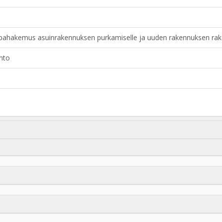
upahakemus asuinrakennuksen purkamiselle ja uuden rakennuksen rak
nto