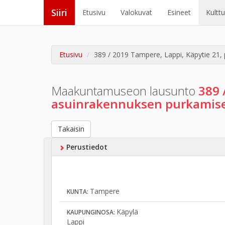
Siiri
Etusivu
Valokuvat
Esineet
Kultt
Etusivu
389 / 2019 Tampere, Lappi, Käpytie 21,
Maakuntamuseon lausunto
389 
asuinrakennuksen purkamise
Takaisin
Perustiedot
Tampere
KUNTA:
Käpylä
KAUPUNGINOSA:
Lappi