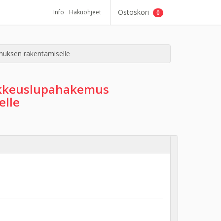
Ostoskori
Info
Hakuohjeet
0
nuksen rakentamiselle
oikkeuslupahakemus
elle