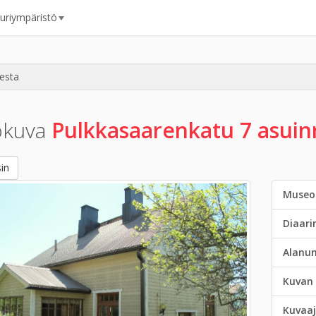
uuriympäristö
esta
okuva
Pulkkasaarenkatu 7 asuin
in
Museo
Diaar
Alanu
Kuvan 
Kuvaaj