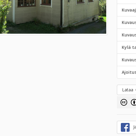
Kuvaa
Kuvau
Kuvau
Kylä t
Kuvau
Ajoitu
Lataa
Ja