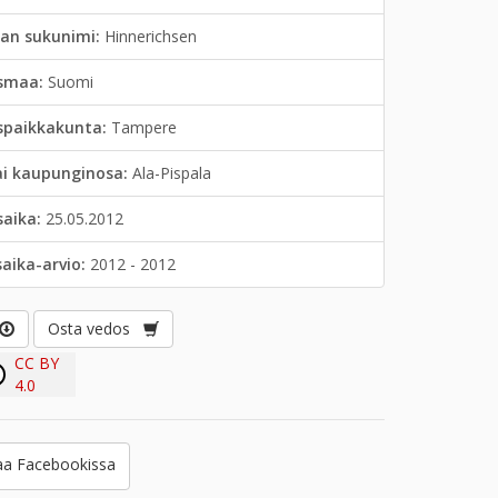
jan sukunimi:
Hinnerichsen
smaa:
Suomi
spaikkakunta:
Tampere
ai kaupunginosa:
Ala-Pispala
saika:
25.05.2012
saika-arvio:
2012 - 2012
Osta vedos
CC BY
4.0
a Facebookissa