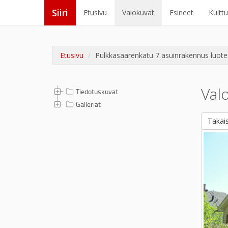
Siiri
Etusivu
Valokuvat
Esineet
Kultt
Etusivu
Pulkkasaarenkatu 7 asuinrakennus luote
Val
Tiedotuskuvat
Galleriat
Takais