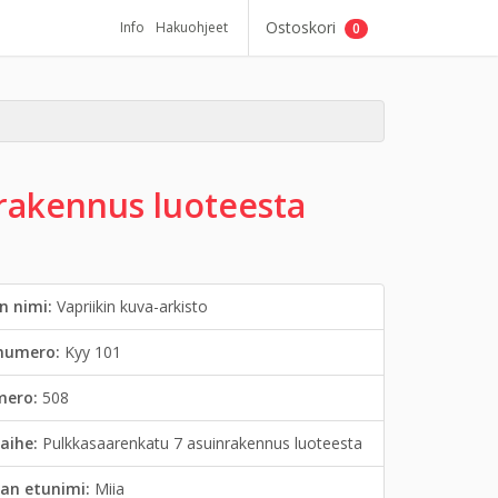
Ostoskori
Info
Hakuohjeet
0
rakennus luoteesta
n nimi:
Vapriikin kuva-arkisto
inumero:
Kyy 101
mero:
508
aihe:
Pulkkasaarenkatu 7 asuinrakennus luoteesta
an etunimi:
Miia