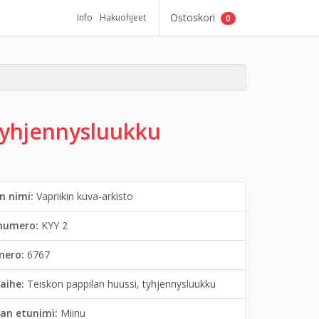
Ostoskori
Info
Hakuohjeet
0
 tyhjennysluukku
n nimi:
Vapriikin kuva-arkisto
inumero:
KYY 2
mero:
6767
aihe:
Teiskon pappilan huussi, tyhjennysluukku
an etunimi:
Miinu