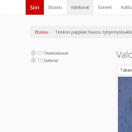
Siiri
Etusivu
Valokuvat
Esineet
Kultt
Etusivu
Teiskon pappilan huussi, tyhjennysluukk
Val
Tiedotuskuvat
Galleriat
Takais