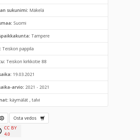
jan sukunimi:
Mäkelä
smaa:
Suomi
spaikkakunta:
Tampere
:
Teiskon pappila
tu:
Teiskon kirkkotie 88
saika:
19.03.2021
saika-arvio:
2021 - 2021
anat:
käymälät , talvi
Osta vedos
CC BY
4.0