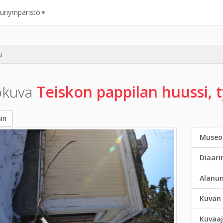
uuriympäristö
u
okuva
Teiskon pappilan huussi,
in
Museo
Diaar
Alanu
Kuvan 
Kuvaaj