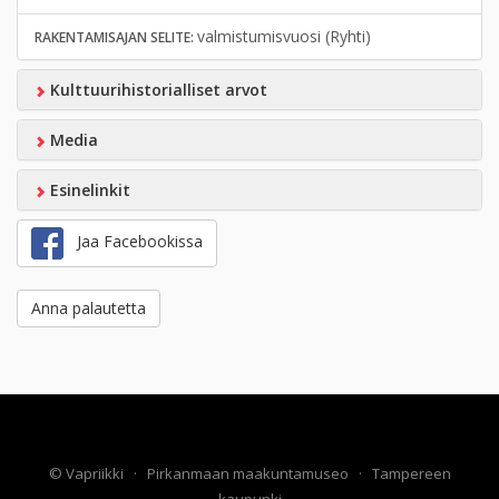
valmistumisvuosi (Ryhti)
RAKENTAMISAJAN SELITE:
Kulttuurihistorialliset arvot
Media
Esinelinkit
Jaa Facebookissa
Anna palautetta
©
Vapriikki
·
Pirkanmaan maakuntamuseo
·
Tampereen