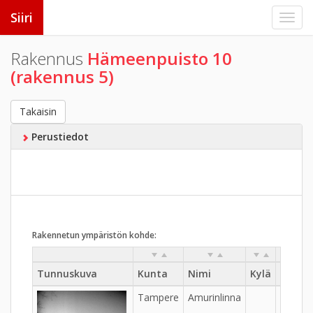
Siiri
Rakennus
Hämeenpuisto 10
(rakennus 5)
Takaisin
Perustiedot
Rakennetun ympäristön kohde:
Tunnuskuva
Kunta
Nimi
Kylä
Kaupu
Tampere
Amurinlinna
IV - Am