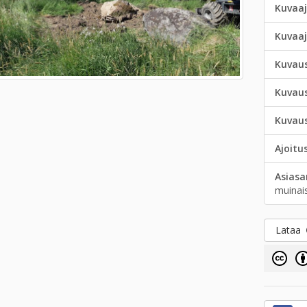
Kuvaaj
Kuvaa
Kuvau
Kuvau
Kuvau
Ajoitu
Asias
muinai
Lataa