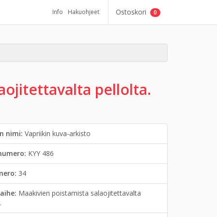
Ostoskori
Info
Hakuohjeet
0
ojitettavalta pellolta.
n nimi:
Vapriikin kuva-arkisto
inumero:
KYY 486
mero:
34
aihe:
Maakivien poistamista salaojitettavalta
.