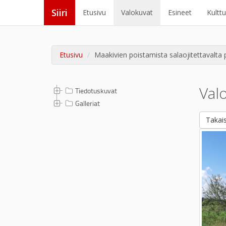
Siiri
Etusivu
Valokuvat
Esineet
Kultt
Etusivu
Maakivien poistamista salaojitettavalta p
Val
Tiedotuskuvat
Galleriat
Takais