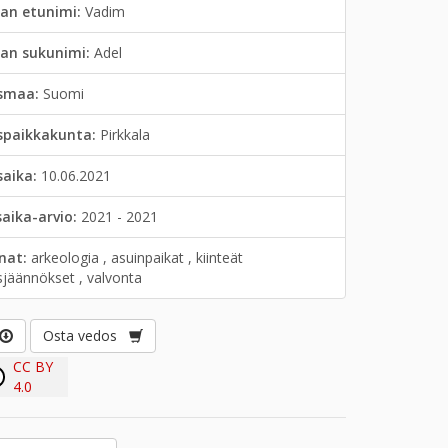
an etunimi:
Vadim
jan sukunimi:
Adel
smaa:
Suomi
spaikkakunta:
Pirkkala
saika:
10.06.2021
saika-arvio:
2021 - 2021
anat:
arkeologia , asuinpaikat , kiinteät
sjäännökset , valvonta
Osta vedos
CC BY
4.0