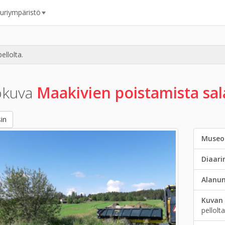
uuriympäristö
ellolta.
okuva
Maakivien poistamista sala
in
Museo
Diaar
Alanu
Kuvan 
pellolta