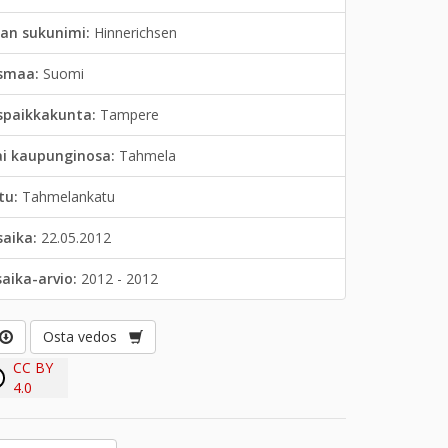
jan sukunimi:
Hinnerichsen
smaa:
Suomi
spaikkakunta:
Tampere
ai kaupunginosa:
Tahmela
tu:
Tahmelankatu
saika:
22.05.2012
saika-arvio:
2012 - 2012
Osta vedos
CC BY
4.0