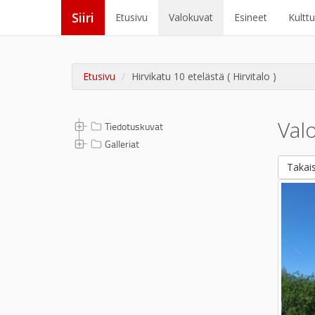
Siiri
Etusivu
Valokuvat
Esineet
Kultt
Etusivu
Hirvikatu 10 etelästä ( Hirvitalo )
Val
Tiedotuskuvat
Galleriat
Takais