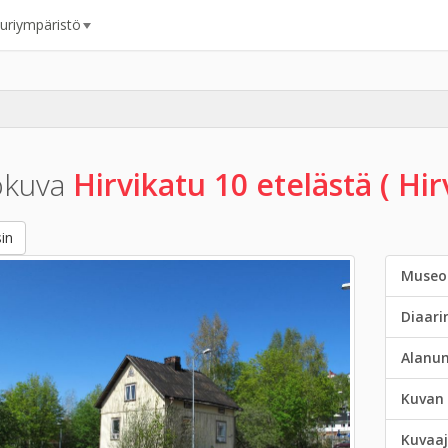
uuriympäristö
okuva
Hirvikatu 10 etelästä ( Hirv
in
Museo
Diaar
Alanu
Kuvan 
Kuvaaj