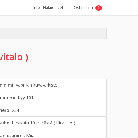
Ostoskori
Info
Hakuohjeet
0
italo )
n nimi:
Vapriikin kuva-arkisto
inumero:
Kyy 101
mero:
234
aihe:
Hirvikatu 10 etelästä ( Hirvitalo )
an etunimi:
Miia