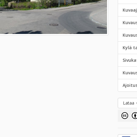
Kuvaa
Kuvau
Kuvau
Kylä t
Sivuka
Kuvau
Ajoitu
Lataa