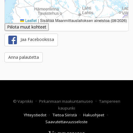
Leaflet
|
Sisältää Maanmittauslaitoksen aineistoa (08/2026)
Piilota muut kohteet
Jaa Facebookissa
Anna palautetta
©
Vapriikki
·
Pirkanmaan maakuntamuseo
·
Tampereen
kaupunki
Yhteystiedot
·
Tietoa Siiristä
·
Hakuohjeet
·
Saavutettavuusseloste