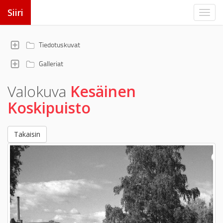
Siiri
Tiedotuskuvat
Galleriat
Valokuva
Kesäinen
Koskipuisto
Takaisin