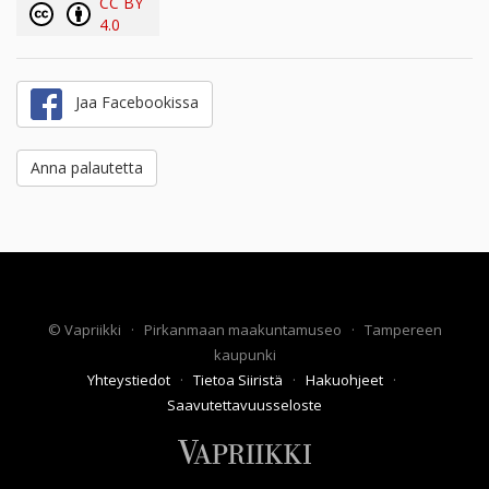
CC BY
4.0
Jaa Facebookissa
Anna palautetta
©
Vapriikki
·
Pirkanmaan maakuntamuseo
·
Tampereen
kaupunki
Yhteystiedot
·
Tietoa Siiristä
·
Hakuohjeet
·
Saavutettavuusseloste