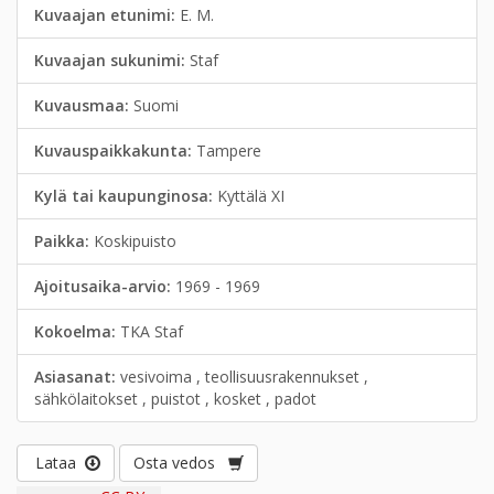
Kuvaajan etunimi:
E. M.
Kuvaajan sukunimi:
Staf
Kuvausmaa:
Suomi
Kuvauspaikkakunta:
Tampere
Kylä tai kaupunginosa:
Kyttälä XI
Paikka:
Koskipuisto
Ajoitusaika-arvio:
1969 - 1969
Kokoelma:
TKA Staf
Asiasanat:
vesivoima , teollisuusrakennukset ,
sähkölaitokset , puistot , kosket , padot
Lataa
Osta vedos