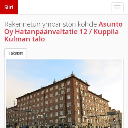
Siiri
Rakennetun ympäristön kohde
Asunto
Oy Hatanpäänvaltatie 12 / Kuppila
Kulman talo
Takaisin