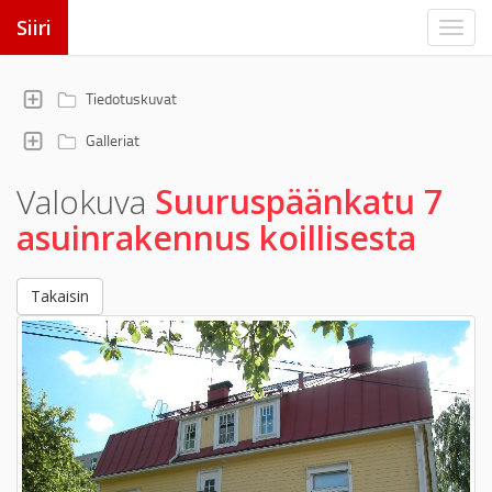
Siiri
Tiedotuskuvat
Galleriat
Valokuva
Suuruspäänkatu 7
asuinrakennus koillisesta
Takaisin