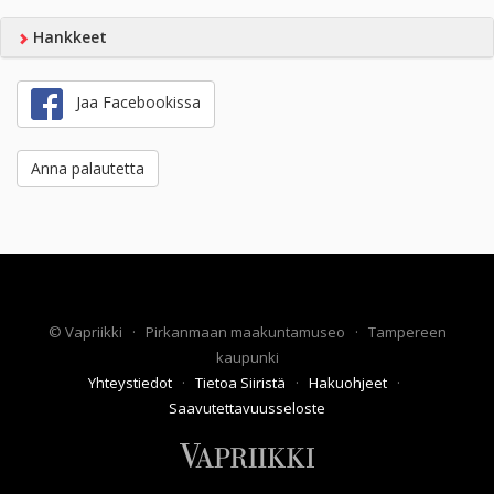
Hankkeet
Jaa Facebookissa
Anna palautetta
©
Vapriikki
·
Pirkanmaan maakuntamuseo
·
Tampereen
kaupunki
Yhteystiedot
·
Tietoa Siiristä
·
Hakuohjeet
·
Saavutettavuusseloste