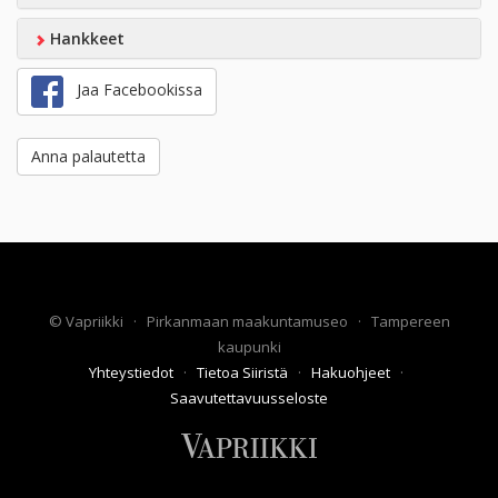
Hankkeet
Jaa Facebookissa
Anna palautetta
©
Vapriikki
·
Pirkanmaan maakuntamuseo
·
Tampereen
kaupunki
Yhteystiedot
·
Tietoa Siiristä
·
Hakuohjeet
·
Saavutettavuusseloste