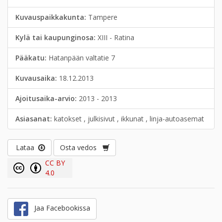
Kuvauspaikkakunta:
Tampere
Kylä tai kaupunginosa:
XIII - Ratina
Pääkatu:
Hatanpään valtatie 7
Kuvausaika:
18.12.2013
Ajoitusaika-arvio:
2013 - 2013
Asiasanat:
katokset , julkisivut , ikkunat , linja-autoasemat
Lataa
Osta vedos
CC BY
4.0
Jaa Facebookissa