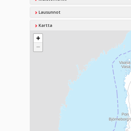
Lausunnot
Kartta
+
−