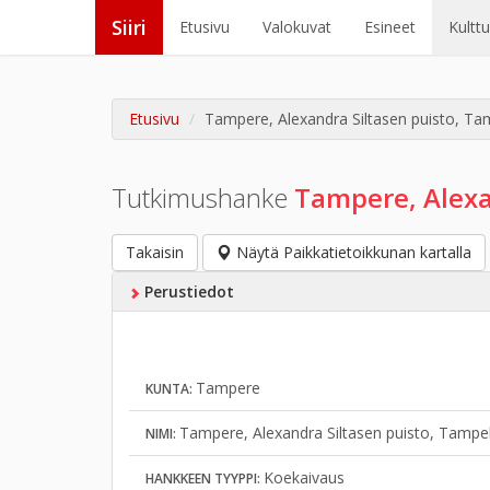
Siiri
Etusivu
Valokuvat
Esineet
Kultt
Etusivu
Tampere, Alexandra Siltasen puisto, Ta
Tutkimushanke
Tampere, Alexa
Takaisin
Näytä Paikkatietoikkunan kartalla
Perustiedot
Tampere
KUNTA:
Tampere, Alexandra Siltasen puisto, Tampe
NIMI:
Koekaivaus
HANKKEEN TYYPPI: