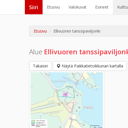
Siiri
Etusivu
Valokuvat
Esineet
Kultt
Etusivu
Ellivuoren tanssipaviljonki
Alue
Ellivuoren tanssipaviljon
Takaisin
Näytä Paikkatietoikkunan kartalla