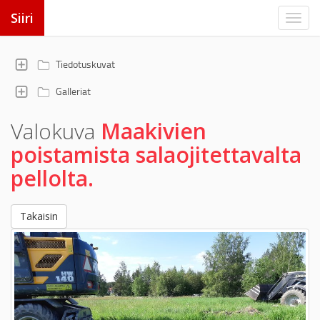
Siiri
Tiedotuskuvat
Galleriat
Valokuva
Maakivien
poistamista salaojitettavalta
pellolta.
Takaisin